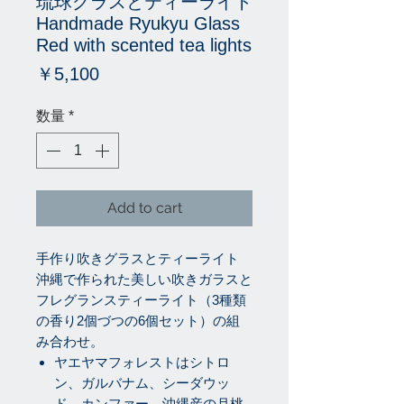
琉球グラスとティーライト
Handmade Ryukyu Glass
Red with scented tea lights
価
￥5,100
格
数量
*
Add to cart
手作り吹きグラスとティーライト
沖縄で作られた美しい吹きガラスと
フレグランスティーライト（
3
種類
の香り
2
個づつの
6
個セット）の組
み合わせ。
ヤエヤマフォレストはシトロ
ン、ガルバナム、シーダウッ
ド、カンファー、沖縄産の月桃