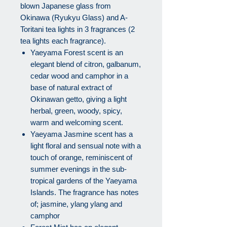
blown Japanese glass from
Okinawa (Ryukyu Glass) and A-
Toritani tea lights in 3 fragrances (2
tea lights each fragrance).
Yaeyama Forest scent is an
elegant blend of citron, galbanum,
cedar wood and camphor in a
base of natural extract of
Okinawan getto, giving a light
herbal, green, woody, spicy,
warm and welcoming scent.
Yaeyama Jasmine scent has a
light floral and sensual note with a
touch of orange, reminiscent of
summer evenings in the sub-
tropical gardens of the Yaeyama
Islands. The fragrance has notes
of; jasmine, ylang ylang and
camphor