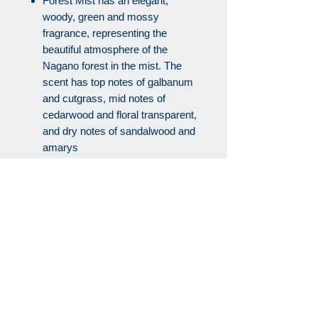
Forest Mist has an elegant,
woody, green and mossy
fragrance, representing the
beautiful atmosphere of the
Nagano forest in the mist. The
scent has top notes of galbanum
and cutgrass, mid notes of
cedarwood and floral transparent,
and dry notes of sandalwood and
amarys
製品 Product Information
ティーライトは約
18g
のキャンドル
梱包と発送 Package and
で燃焼時間は約
3.5時間です。添付
Shipping Information
の「安全に使用して頂くために」の
ご案内を参照してください。
梱包と発送につきまして製品は弊社
日本国内送料無料 Free shipping
Each tea light weighs approximately
の厚紙の箱に入れて郵便か宅急便に
within Japan
18grams and will burn for a total of
て発送します。ギフト用にリボンを
approximately 3.5 hours each.
お付けすることができます。カート